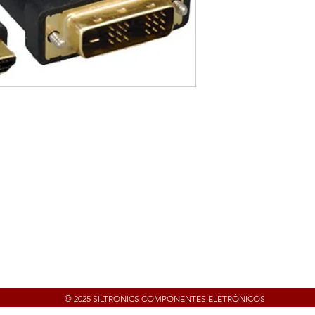
Telefones
 505
(11) 4605.6444 / (11) 4605.4675
© 2025 SILTRONICS COMPONENTES ELETRÔNICOS