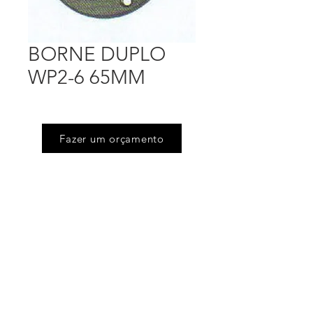
BORNE DUPLO
WP2-6 65MM
Fazer um orçamento
Endereço
Rua Floriano Peixoto (Jd Victoria), 505
Serpa - Caieiras - SP
Telefones
(11) 4605.6444
/
(11) 4605.4675
Email