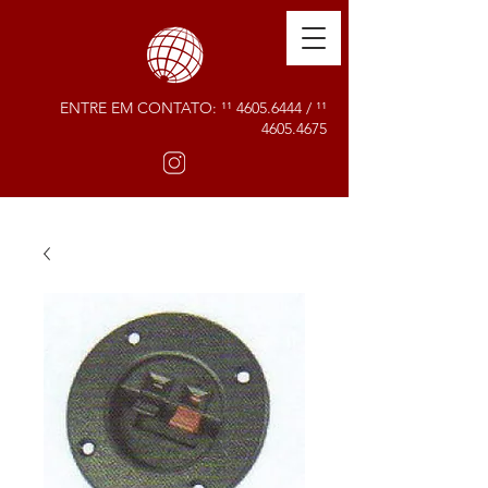
ENTRE EM CONTATO: ¹¹
4605.6444
/ ¹¹
4605.4675