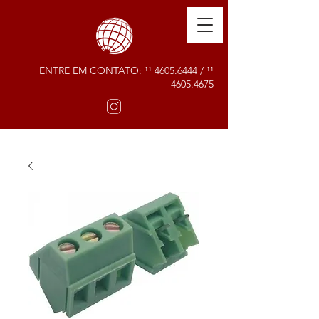
ENTRE EM CONTATO: ¹¹
4605.6444
/ ¹¹
4605.4675