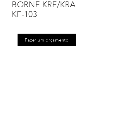
BORNE KRE/KRA
KF-103
Fazer um orçamento
Endereço
Rua Floriano Peixoto (Jd Victoria), 505
Serpa - Caieiras - SP
Telefones
(11) 4605.6444
/
(11) 4605.4675
Email
flavio@siltronics.com.br
emerson@siltronics.com.br