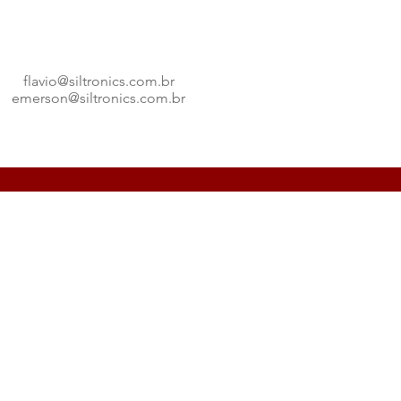
Email
flavio@siltronics.com.br
emerson@siltronics.com.br