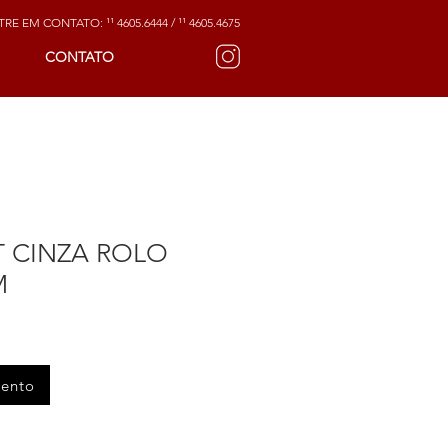
RE EM CONTATO: ¹¹ 4605.6444 / ¹¹ 4605.4675
CONTATO
T CINZA ROLO
M
mento