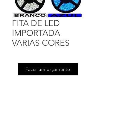
FITA DE LED
IMPORTADA
VARIAS CORES
Fazer um orçamento
Endereço
Rua Floriano Peixoto (Jd Victoria), 505
Serpa - Caieiras - SP
Telefones
(11) 4605.6444
/
(11) 4605.4675