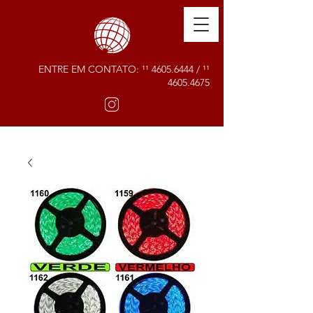
ENTRE EM CONTATO: ¹¹
4605.6444
/ ¹¹
4605.4675