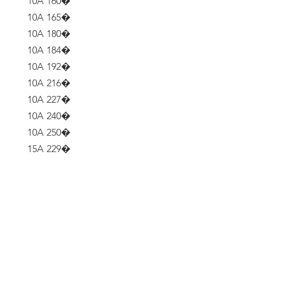
10A 160�
10A 165�
10A 180�
10A 184�
10A 192�
10A 216�
10A 227�
10A 240�
10A 250�
15A 229�
Fazer um orçamento
Endereço
Rua Floriano Peixoto (Jd Victoria), 505
Serpa - Caieiras - SP