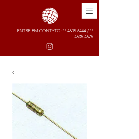
ENTRE EM CONTATO: ¹¹
4605.6444
/ ¹¹
4605.4675