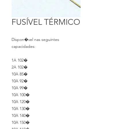
FUSÍVEL TÉRMICO
Dispon�vel nas seguintes
capacidades:
1A 102�
2A 102�
10A 85�
10A 92�
10A 99�
10A 100�
10A 120�
10A 130�
10A 140�
10A 150�