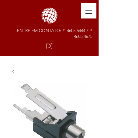
ENTRE EM CONTATO: ¹¹
4605.6444
/ ¹¹
4605.4675