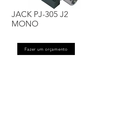
JACK PJ-305 J2
MONO
Fazer um orçamento
Endereço
Rua Floriano Peixoto (Jd Victoria), 505
Serpa - Caieiras - SP
Telefones
(11) 4605.6444
/
(11) 4605.4675
Email