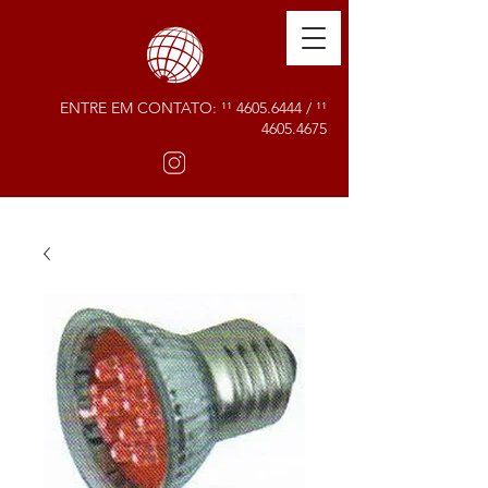
ENTRE EM CONTATO: ¹¹
4605.6444
/ ¹¹
4605.4675