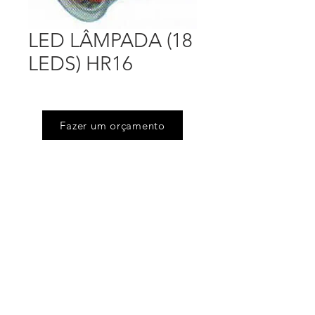
LED LÂMPADA (18
LEDS) HR16
Fazer um orçamento
Endereço
Rua Floriano Peixoto (Jd Victoria), 505
Serpa - Caieiras - SP
Telefones
(11) 4605.6444
/
(11) 4605.4675
Email