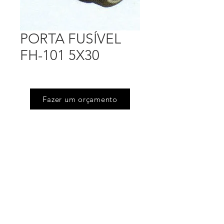
PORTA FUSÍVEL
FH-101 5X30
Fazer um orçamento
Endereço
Rua Floriano Peixoto (Jd Victoria), 505
Serpa - Caieiras - SP
Telefones
(11) 4605.6444
/
(11) 4605.4675
Email