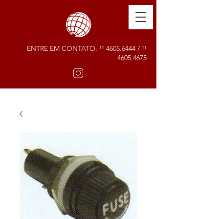
ENTRE EM CONTATO: ¹¹
4605.6444
/ ¹¹
4605.4675