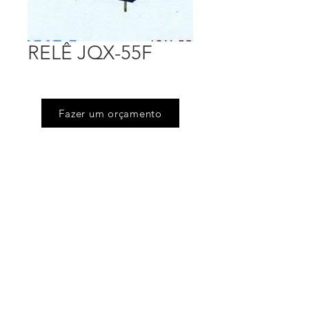
RELÊ JQX-55F
Fazer um orçamento
Endereço
Rua Floriano Peixoto (Jd Victoria), 505
Serpa - Caieiras - SP
Telefones
(11) 4605.6444
/
(11) 4605.4675
Email
flavio@siltronics.com.br