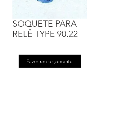
SOQUETE PARA
RELÊ TYPE 90.22
Fazer um orçamento
Endereço
Rua Floriano Peixoto (Jd Victoria), 505
Serpa - Caieiras - SP
Telefones
(11) 4605.6444
/
(11) 4605.4675
Email