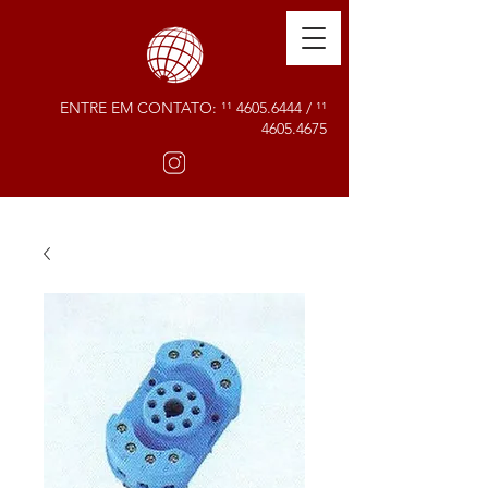
ENTRE EM CONTATO: ¹¹
4605.6444
/ ¹¹
4605.4675